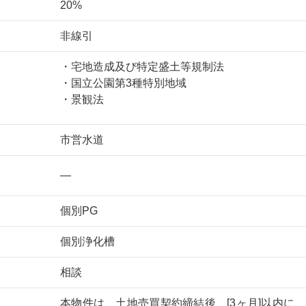
20%
非線引
・宅地造成及び特定盛土等規制法
・国立公園第3種特別地域
・景観法
市営水道
—
個別PG
個別浄化槽
相談
本物件は、土地売買契約締結後、[3ヶ月]以内に