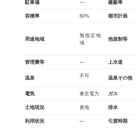
駐車場
—
建蔽率
容積率
60%
都市計画
無指定地
用途地域
他規制等
域
管理費等
—
上水道
不可
温泉
温泉その他
電気
東京電力
ガス
土地現況
更地
排水
利用状況
—
引渡時期