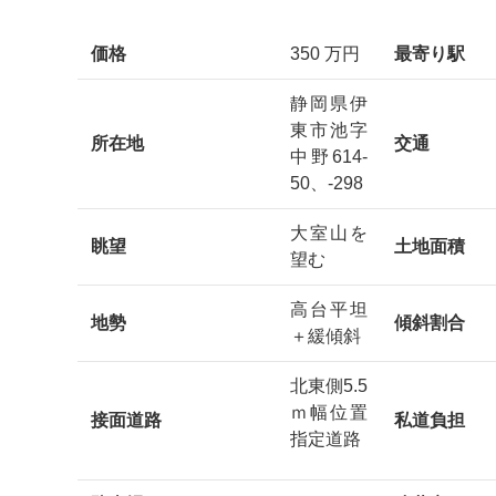
価格
350 万円
最寄り駅
静岡県伊
東市池字
所在地
交通
中野614-
50、-298
大室山を
眺望
土地面積
望む
高台平坦
地勢
傾斜割合
＋緩傾斜
北東側5.5
ｍ幅位置
接面道路
私道負担
指定道路