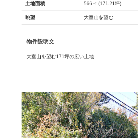
土地面積
566㎡ (171.21坪)
眺望
大室山を望む
物件説明文
大室山を望む171坪の広い土地