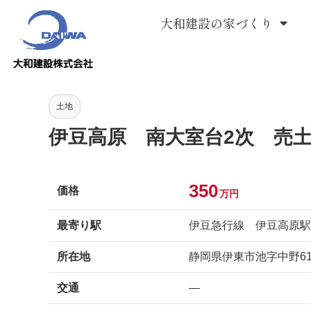
大和建設の家づくり
土地
伊豆高原 南大室台2次 売
350
価格
万円
最寄り駅
伊豆急行線 伊豆高原駅
所在地
静岡県伊東市池字中野614-
交通
—